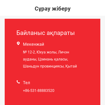
Сұрау жіберу
Байланыс ақпараты

Мекенжай
№ 12-2, Юхуа жолы, Личэн
ауданы, Цзинань қаласы,
Шаньдун провинциясы, Қытай

Тел
+86-531-88883520