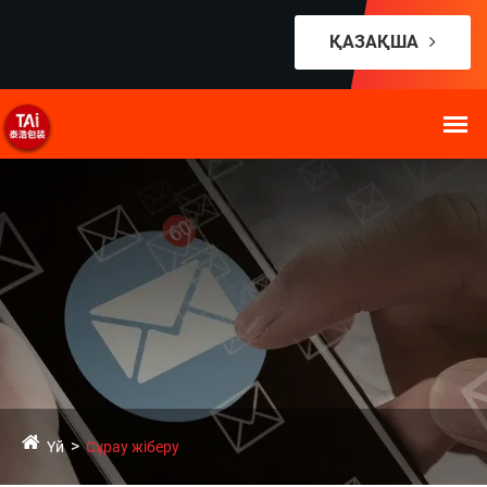
ҚАЗАҚША
Үй
Сұрау жіберу