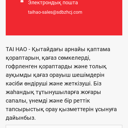

Электрондық пошта
taihao-sales@sdbzhcj.com
TAI HAO - Қытайдағы арнайы қаптама
қораптарын, қағаз сөмкелерді,
гофрленген қораптарды және толық
ауқымды қағаз орауыш шешімдерін
кәсіби өндіруші және жеткізуші. Біз
жаһандық тұтынушыларға жоғары
сапалы, үнемді және бір реттік
тапсырыстық орау қызметтерін ұсынуға
дайынбыз.