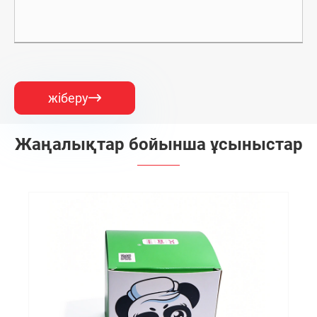
жіберу

Жаңалықтар бойынша ұсыныстар