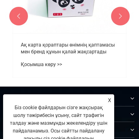


Ақ карта қораптары өнімнің қаптамасы
мен бренд құнын қалай жақсартады
Қосымша көру >>
Біз туралы
X
Біз cookie файлдарын сізге жақсырақ
Өнімдер
шолу тәжірибесін ұсыну, сайт трафигін
талдау және мазмұнды жекелендіру үшін
Бізбен хабарласыңы
пайдаланамыз. Осы сайтты пайдалану
арқылы сіз cookie файлдарын