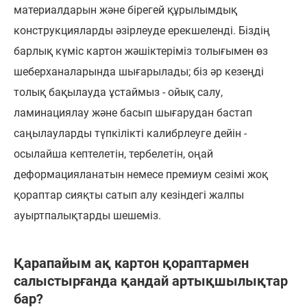
материалдарын және бірегей құрылымдық
конструкцияларды әзірлеуде ерекшеленді. Біздің
барлық күміс картон жәшіктеріміз толығымен өз
шеберханаларында шығарылады; біз әр кезеңді
толық бақылауда ұстаймыз - ойық салу,
ламинациялау және басып шығарудан бастап
саңылауларды түпкілікті калибрлеуге дейін -
осылайша кептелетін, тербелетін, оңай
деформацияланатын немесе премиум сезімі жоқ
қораптар сияқты сатып алу кезіндегі жалпы
ауыртпалықтарды шешеміз.
Қарапайым ақ картон қораптармен
салыстырғанда қандай артықшылықтар
бар?