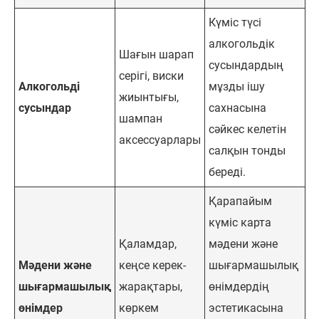
Күміс түсі
алкогольдік
Шағын шарап
сусындардың
серігі, виски
Алкогольді
мұзды ішу
жиынтығы,
сусындар
сахнасына
шампан
сәйкес келетін
аксессуарлары
салқын тонды
береді.
Қарапайым
күміс карта
Қаламдар,
мәдени және
Мәдени және
кеңсе керек-
шығармашылық
шығармашылық
жарақтары,
өнімдердің
өнімдер
көркем
эстетикасына