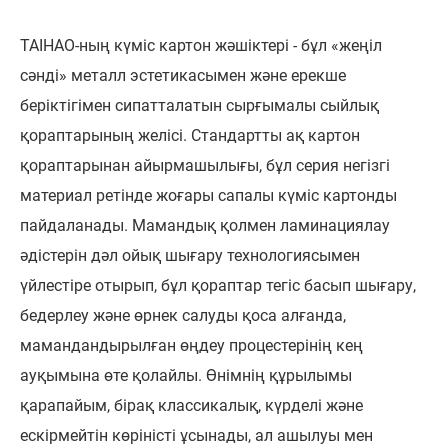
TAIHAO-ның күміс картон жәшіктері - бұл «жеңіл
сәнді» металл эстетикасымен және ерекше
беріктігімен сипатталатын сырғымалы сыйлық
қораптарының желісі. Стандартты ақ картон
қораптарынан айырмашылығы, бұл серия негізгі
материал ретінде жоғары сапалы күміс картонды
пайдаланады. Мамандық қолмен ламинациялау
әдістерін дәл ойық шығару технологиясымен
үйлестіре отырып, бұл қораптар тегіс басып шығару,
бедерлеу және өрнек салуды қоса алғанда,
мамандандырылған өңдеу процестерінің кең
ауқымына өте қолайлы. Өнімнің құрылымы
қарапайым, бірақ классикалық, күрделі және
ескірмейтін көріністі ұсынады, ал ашылуы мен