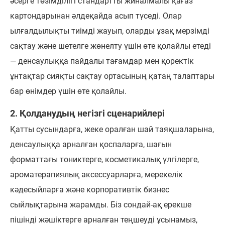
әсерге төзімділігі стандартты жиналмалы қағаз
картондарынан әлдеқайда асып түседі. Олар
ылғалдылықты тиімді жауып, оларды ұзақ мерзімді
сақтау және шетелге жөнелту үшін өте қолайлы етеді
— денсаулыққа пайдалы тағамдар мен қоректік
ұнтақтар сияқты сақтау ортасының қатаң талаптары
бар өнімдер үшін өте қолайлы.
2. Қолданудың негізгі сценарийлері
Қатты сусындарға, жеке оралған шай таяқшаларына,
денсаулыққа арналған қоспаларға, шағын
форматтағы тониктерге, косметикалық үлгілерге,
ароматерапиялық аксессуарларға, мерекелік
кәдесыйларға және корпоративтік бизнес
сыйлықтарына жарамды. Біз сондай-ақ ерекше
пішінді жәшіктерге арналған теңшеуді ұсынамыз,