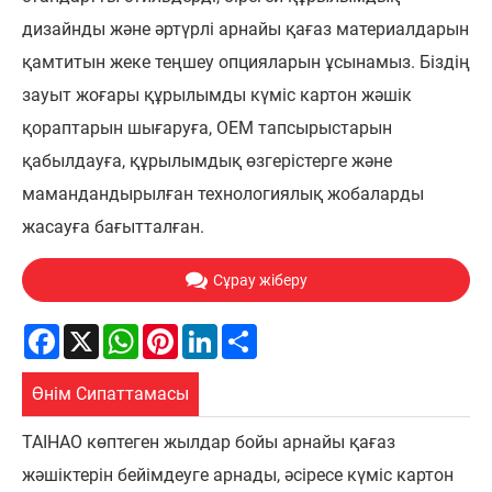
дизайнды және әртүрлі арнайы қағаз материалдарын
қамтитын жеке теңшеу опцияларын ұсынамыз. Біздің
зауыт жоғары құрылымды күміс картон жәшік
қораптарын шығаруға, OEM тапсырыстарын
қабылдауға, құрылымдық өзгерістерге және
мамандандырылған технологиялық жобаларды
жасауға бағытталған.
Сұрау жіберу
Facebook
X
WhatsApp
Pinterest
LinkedIn
Share
Өнім Сипаттамасы
TAIHAO көптеген жылдар бойы арнайы қағаз
жәшіктерін бейімдеуге арнады, әсіресе күміс картон