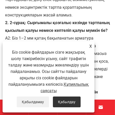
немесе эксцентриктік тартпа қораптарының
конструкцияларын жасай аламыз.
2. 2-сұрақ: Сырғымалы қозғалыс кезінде тартпаның
қысылып қалуы немесе кептеліп қалуы мүмкін бе?
A2: Біз 1–2 мм қатаң бақыланатын арматура
саңылауын сақтаймыз және жөнелту алдында
X
Біз cookie файлдарын сізге жақсырақ
біркелкі ашу және жабу функцияларын қамтамасыз
шолу тәжірибесін ұсыну, сайт трафигін
ету үшін 100% нүктелік тексеру жүргіземіз. Оған қоса,
талдау және мазмұнды жекелендіру үшін
жабысу, кептелу немесе ажырау сияқты мәселелерді
пайдаланамыз. Осы сайтты пайдалану
құрылымдық түрде жою үшін ламинациялау және
арқылы сіз cookie файлдарын
пайдалануымызға келісесіз.
Құпиялылық
ойық салу процестерін оңтайландырдық.
саясаты
3. 3-сұрақ: Қорап қақпағын бедерлеу процесін
ыстық штамптаумен немесе ультракүлгін
Қабылдамау
Қабылдау




жабынмен біріктіруге болады ма?