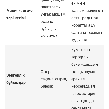
өнімнің
палитрасы,
Макияж және
талғампаздығын
ұнтақ ықшам,
тері күтімі
арттырады, ал
эссенс
қорапты ашу
сұйықтығы
салтанат сезімін
жиынтығы
тудырады.
Күміс фон
зергерлік
бұйымдардың
Ожерель,
жарқырауын
Зергерлік
сақина, сырға,
ерекше
бұйымдар
білезік
көрсетеді, ал
плюс астары
оны одан да
сәнді етеді.