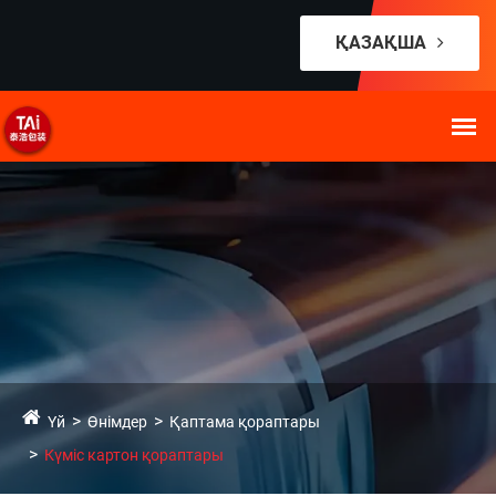
ҚАЗАҚША
Үй
Өнімдер
Қаптама қораптары
Күміс картон қораптары