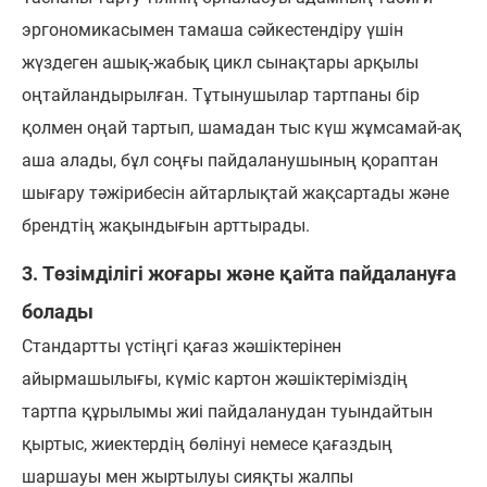
эргономикасымен тамаша сәйкестендіру үшін
жүздеген ашық-жабық цикл сынақтары арқылы
оңтайландырылған. Тұтынушылар тартпаны бір
қолмен оңай тартып, шамадан тыс күш жұмсамай-ақ
аша алады, бұл соңғы пайдаланушының қораптан
шығару тәжірибесін айтарлықтай жақсартады және
брендтің жақындығын арттырады.
3. Төзімділігі жоғары және қайта пайдалануға
болады
Стандартты үстіңгі қағаз жәшіктерінен
айырмашылығы, күміс картон жәшіктеріміздің
тартпа құрылымы жиі пайдаланудан туындайтын
қыртыс, жиектердің бөлінуі немесе қағаздың
шаршауы мен жыртылуы сияқты жалпы