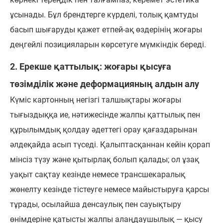
ұсынады. Бұл брендтерге күрделі, толық қамтуды
басып шығаруды қажет етпей-ақ өздерінің жоғары
деңгейлі позицияларын көрсетуге мүмкіндік береді.
2. Ерекше қаттылық: жоғары қысуға
төзімділік және деформацияның алдын алу
Күміс картонның негізгі талшықтары жоғары
тығыздыққа ие, нәтижесінде жалпы қаттылық пен
құрылымдық қолдау әдеттегі орау қағаздарынан
әлдеқайда асып түседі. Қалыптасқаннан кейін қорап
мінсіз түзу және қытырлақ болып қалады; ол ұзақ
уақыт сақтау кезінде немесе трансшекаралық
жөнелту кезінде тістеуге немесе майыстыруға қарсы
тұрады, осылайша денсаулық пен сауықтыру
өнімдеріне қатысты жалпы алаңдаушылық — қысу