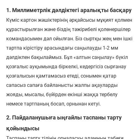
1. Миллиметрлік дәлдіктегі аралықты басқару
Күміс картон жәшіктерінің әрқайсысы мұқият қолмен
құрастырылған және біздің тәжірибелі қолөнершілер
командасымен дәл ойылған. Біз сыртқы жең мен ішкі
тартпа кірістіру арасындағы саңылауды 1-2 мм
дәлдікпен бақылаймыз. Бұл «алтын саңылау» бүкіл
қозғалыс ауқымында біркелкі, кедергісіз сырғанау
қозғалысын қамтамасыз етеді, сонымен қатар
сапасыз сапаға байланысты жалпы ақауларды
жояды, мысалы, бүйірден екінші жаққа тербелу
немесе тартпаның босап, орнынан кетуі.
2. Пайдаланушыға ыңғайлы таспаны тарту
қойындысы
Таспаны тарту тілінің орналасуы адамның табиғи