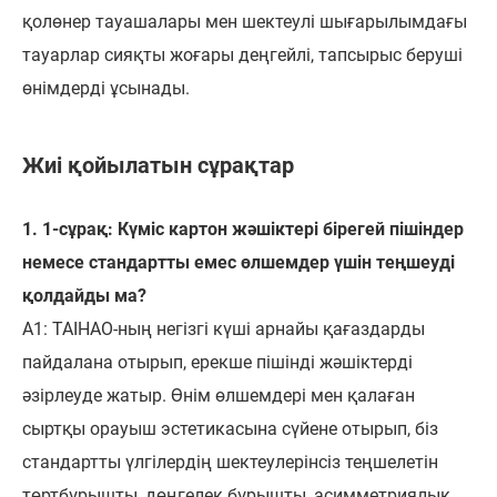
қолөнер тауашалары мен шектеулі шығарылымдағы
тауарлар сияқты жоғары деңгейлі, тапсырыс беруші
өнімдерді ұсынады.
Жиі қойылатын сұрақтар
1. 1-сұрақ: Күміс картон жәшіктері бірегей пішіндер
немесе стандартты емес өлшемдер үшін теңшеуді
қолдайды ма?
A1: TAIHAO-ның негізгі күші арнайы қағаздарды
пайдалана отырып, ерекше пішінді жәшіктерді
әзірлеуде жатыр. Өнім өлшемдері мен қалаған
сыртқы орауыш эстетикасына сүйене отырып, біз
стандартты үлгілердің шектеулерінсіз теңшелетін
төртбұрышты, дөңгелек бұрышты, асимметриялық