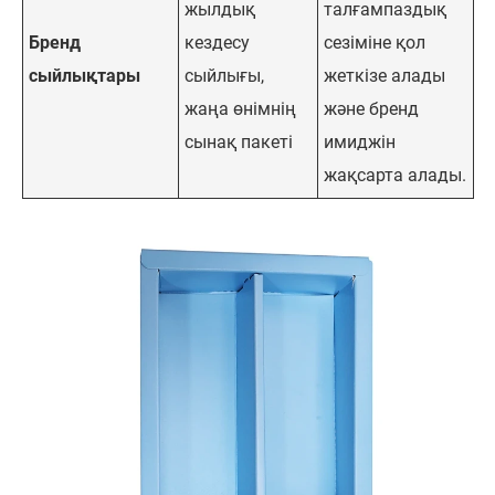
жылдық
талғампаздық
Бренд
кездесу
сезіміне қол
сыйлықтары
сыйлығы,
жеткізе алады
жаңа өнімнің
және бренд
сынақ пакеті
имиджін
жақсарта алады.