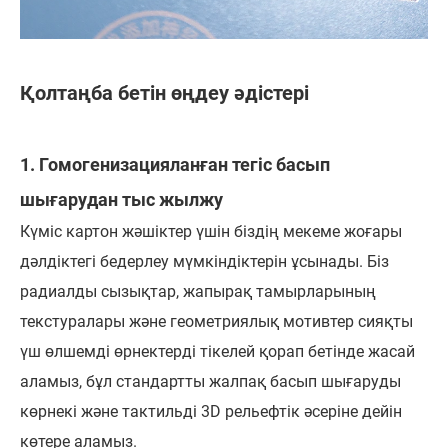
Қолтаңба бетін өңдеу әдістері
1. Гомогенизацияланған тегіс басып
шығарудан тыс жылжу
Күміс картон жәшіктер үшін біздің мекеме жоғары
дәлдіктегі бедерлеу мүмкіндіктерін ұсынады. Біз
радиалды сызықтар, жапырақ тамырларының
текстуралары және геометриялық мотивтер сияқты
үш өлшемді өрнектерді тікелей қорап бетінде жасай
аламыз, бұл стандартты жалпақ басып шығаруды
көрнекі және тактильді 3D рельефтік әсеріне дейін
көтере аламыз.