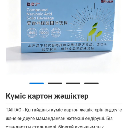
Күміс картон жәшіктер
TAIHAO - Қытайдағы күміс картон жәшіктерін өңдеуге
және өңдеуге маманданған жетекші өндіруші. Біз
стандартты стильдерді, бірегей құрылымдық