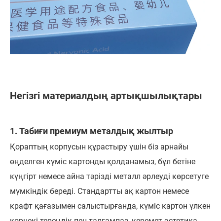
Негізгі материалдың артықшылықтары
1. Табиғи премиум металдық жылтыр
Қораптың корпусын құрастыру үшін біз арнайы
өңделген күміс картонды қолданамыз, бұл бетіне
күңгірт немесе айна тәрізді металл әрлеуді көрсетуге
мүмкіндік береді. Стандартты ақ картон немесе
крафт қағазымен салыстырғанда, күміс картон үлкен
көрнекі тереңдік пен талғампаз, керемет эстетика