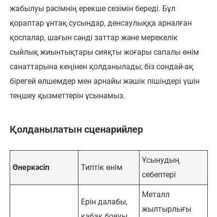
жабылуы рәсімнің ерекше сезімін береді. Бұл
қораптар ұнтақ сусындар, денсаулыққа арналған
қоспалар, шағын сәнді заттар және мерекелік
сыйлық жиынтықтары сияқты жоғары сапалы өнім
санаттарына кеңінен қолданылады; біз сондай-ақ
бірегей өлшемдер мен арнайы жәшік пішіндері үшін
теңшеу қызметтерін ұсынамыз.
Қолданылатын сценарийлер
Ұсынудың
Өнеркәсіп
Типтік өнім
себептері
Металл
Ерін далабы,
жылтырлығы
қабақ бояуы