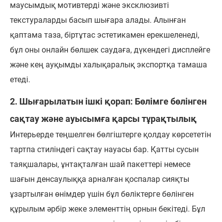
маусымдық мотивтерді және эксклюзивті
текстураларды басып шығара алады. Алынған
қаптама таза, біртұтас эстетикамен ерекшеленеді,
бұл оны онлайн бөлшек саудаға, дүкендегі дисплейге
және кең ауқымды халықаралық экспортқа тамаша
етеді.
2. Шығарылатын ішкі қорап: Бөлімге бөлінген
сақтау және ауысымға қарсы тұрақтылық
Интерьерде теңшелген бөлгіштерге қолдау көрсететін
тартпа стиліндегі сақтау науасы бар. Қатты сусын
таяқшалары, ұнтақталған шай пакеттері немесе
шағын денсаулыққа арналған қоспалар сияқты
ұзартылған өнімдер үшін бұл бөліктерге бөлінген
құрылым әрбір жеке элементтің орнын бекітеді. Бұл