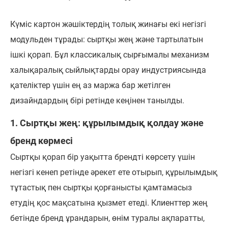
Күміс картон жәшіктердің толық жинағы екі негізгі
модульден тұрады: сыртқы жең және тартылатын
ішкі қорап. Бұл классикалық сырғымалы механизм
халықаралық сыйлықтарды орау индустриясында
қателіктер үшін ең аз маржа бар жетілген
дизайндардың бірі ретінде кеңінен танылды.
1. Сыртқы жең: құрылымдық қолдау және
бренд көрмесі
Сыртқы қорап бір уақытта брендті көрсету үшін
негізгі кенеп ретінде әрекет ете отырып, құрылымдық
тұтастық пен сыртқы қорғанысты қамтамасыз
етудің қос мақсатына қызмет етеді. Клиенттер жең
бетінде бренд ұрандарын, өнім туралы ақпаратты,