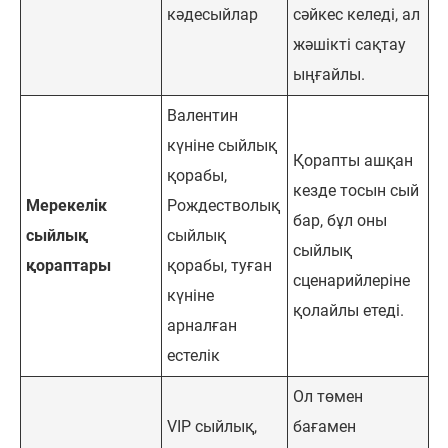
кәдесыйлар
сәйкес келеді, ал
жәшікті сақтау
ыңғайлы.
Валентин
күніне сыйлық
Қорапты ашқан
қорабы,
кезде тосын сый
Мерекелік
Рождестволық
бар, бұл оны
сыйлық
сыйлық
сыйлық
қораптары
қорабы, туған
сценарийлеріне
күніне
қолайлы етеді.
арналған
естелік
Ол төмен
VIP сыйлық,
бағамен