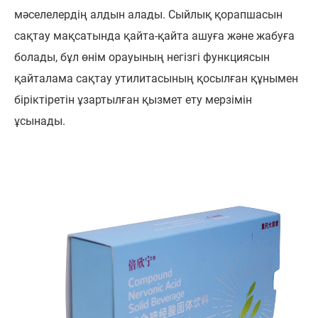
мәселелердің алдын алады. Сыйлық қорапшасын
сақтау мақсатында қайта-қайта ашуға және жабуға
болады, бұл өнім орауының негізгі функциясын
қайталама сақтау утилитасының қосылған құнымен
біріктіретін ұзартылған қызмет ету мерзімін
ұсынады.