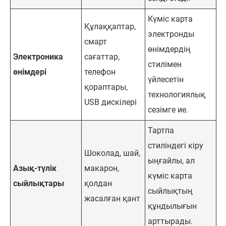
Күміс карта
Құлаққаптар,
электронды
смарт
өнімдердің
Электроника
сағаттар,
стилімен
өнімдері
телефон
үйлесетін
қораптары,
технологиялық
USB дискілері
сезімге ие.
Тартпа
стиліндегі кіру
Шоколад, шай,
ыңғайлы, ал
Азық-түлік
макарон,
күміс карта
сыйлықтары
қолдан
сыйлықтың
жасалған қант
құндылығын
арттырады.