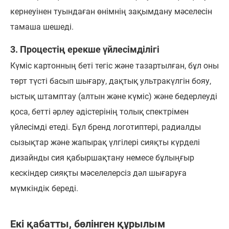
кернеуінен туындаған өнімнің зақымдану мәселесін
тамаша шешеді.
3. Процестің ерекше үйлесімділігі
Күміс картонның беті тегіс және тазартылған, бұл оны
төрт түсті басып шығару, дақтық ультракүлгін бояу,
ыстық штамптау (алтын және күміс) және бедерлеуді
қоса, бетті әрлеу әдістерінің толық спектрімен
үйлесімді етеді. Бұл бренд логотиптері, радиалды
сызықтар және жапырақ үлгілері сияқты күрделі
дизайнды сия қабыршақтану немесе бұлыңғыр
кескіндер сияқты мәселелерсіз дәл шығаруға
мүмкіндік береді.
Екі қабатты, бөлінген құрылым