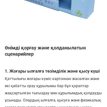
Өнімді қорғау және қолданылатын
сценарийлер
1. Жоғары ылғалға төзімділік және қысу күші
Қаттылығы жоғары күміс картоннан жасалған және
екі қабатты орау құрылымы бар бұл қораптар
жақсартылған тығыздау мен құрылымдық қолдауды
ұсынады. Олардың ылғалға, қысуға және физикалық