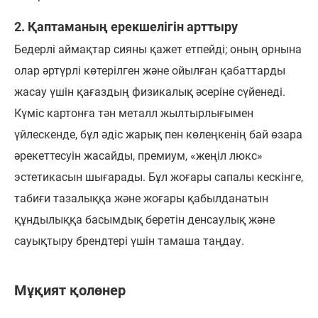
2. Қаптаманың ерекшелігін арттыру
Бедерлі аймақтар сияны қажет етпейді; оның орнына
олар әртүрлі көтерілген және ойылған қабаттарды
жасау үшін қағаздың физикалық әсеріне сүйенеді.
Күміс картонға тән металл жылтырлығымен
үйлескенде, бұл әдіс жарық пен көлеңкенің бай өзара
әрекеттесуін жасайды, премиум, «жеңіл люкс»
эстетикасын шығарады. Бұл жоғары сапалы кескінге,
табиғи тазалыққа және жоғары қабылданатын
құндылыққа басымдық беретін денсаулық және
сауықтыру брендтері үшін тамаша таңдау.
Мұқият қолөнер