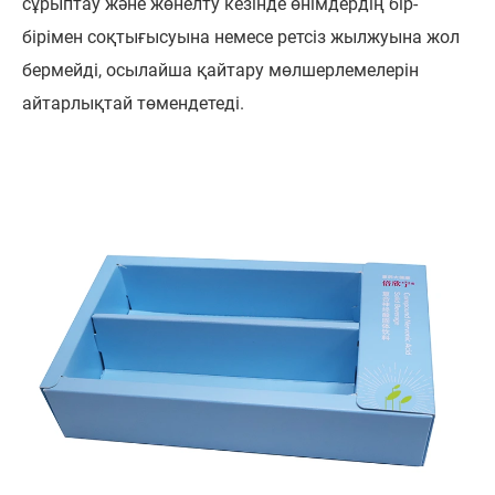
сұрыптау және жөнелту кезінде өнімдердің бір-
бірімен соқтығысуына немесе ретсіз жылжуына жол
бермейді, осылайша қайтару мөлшерлемелерін
айтарлықтай төмендетеді.