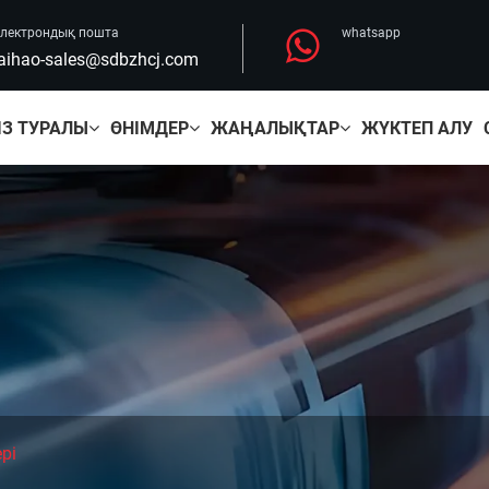
лектрондық пошта
whatsapp
aihao-sales@sdbzhcj.com
ІЗ ТУРАЛЫ
ӨНІМДЕР
ЖАҢАЛЫҚТАР
ЖҮКТЕП АЛУ
рі