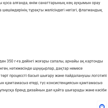
ды қоса алғанда, өнім санаттарының кең ауқымын орау
шешімдерінің тұрақты желісіндегі негізгі, флагмандық
ден 350 г-ға дейінгі жоғары сапалы, арнайы ақ картонды
нген, нәтижесінде шұңқырлар, дақтар немесе
ті төрт процессті басып шығару және пайдаланушы логотипі
ын қамтамасыз етеді, түс консистенциясын қамтамасыз
түпнұсқа бренд дизайнын дәл қайта шығарады және кәсіби