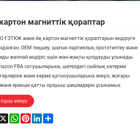
картон магниттік қораптар
O ҒЗТКЖ және Ақ картон магниттік қораптарын өндіруге
данған, OEM теңшеу, шағын партиялық прототиптеу және
ды жаппай өндіріс үшін жан-жақты қолдауды ұсынады.
mazon FBA сатушыларына, шетелдегі сыйлық көтерме
герлеріне және көрме қатысушыларына жеңіл, жоғары
 және ерекше қатты орауыш шешімдерін ұсынамыз.
Сұрау жіберу
acebook
X
WhatsApp
Pinterest
LinkedIn
Share