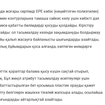
де жоғары серпімді EPE көбік (кеңейтілген полиэтилен)
 мен контурларына тамаша сәйкес келу үшін көбікті дәл
месе қабатты бөлімдерді қосуды қолдайды. Кірістіру
қтайды: ол тасымалдау кезінде зақымдануды болдырмау
 арнайы қалып жасауға байланысты шығындарды азайтады,
улық бұйымдарын қоса алғанда, көптеген өнімдерге
тік қораптар балама қысу күшін сақтай отырып,
қ. Бұл жеңіл атрибут тасымалдау есептеулері үшін
қабаттастырылған бет қосымша пластик орауды қажет
ту белгілерін жәшікке тікелей жапсыра алады, осылайша
шығындарды айтарлықтай азайтады.