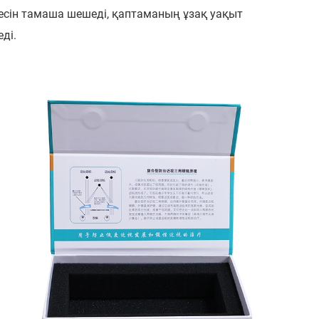
сін тамаша шешеді, қаптаманың ұзақ уақыт
ді.