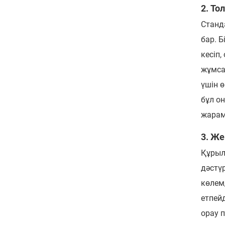
2. То
Станд
бар. 
кесіп,
жұмса
үшін 
бұл о
жарам
3. Же
Құрыл
дәстү
көлем
етпей
орау 