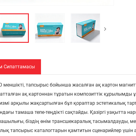
м Сипаттамасы
O меншікті, тапсырыс бойынша жасалған ақ картон магнит
атталған ақ картоннан тұратын композиттік құрылымды ұ
измі арқылы жақсартылған бұл қораптар эстетикалық тар
ндағы тамаша тепе-теңдікті сақтайды. Қазіргі уақытта на
ашылығы, біздің өнім трансшекаралық тасымалдауды, мер
лық тапсырыс каталогтарын қамтитын сценарийлер үшін 