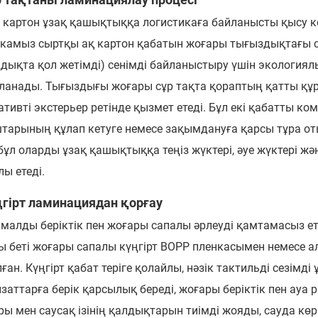
қ картон ұзақ қашықтыққа логистикаға байланысты қысу ке
камыз сыртқы ақ картон қабатын жоғары тығыздықтағы сұр т
дықта қол жетімді) сенімді байланыстыру үшін экологиялы
ланады. Тығыздығы жоғары сұр тақта қораптың қатты құры
ативті экстерьер ретінде қызмет етеді. Бұл екі қабатты 
тарының құлап кетуге немесе зақымдануға қарсы тұра от
, бұл оларды ұзақ қашықтыққа теңіз жүктері, әуе жүктері 
ы етеді.
ңгірт ламинациядан қорғау
малды беріктік пен жоғары сапалы әрлеуді қамтамасыз ет
ы беті жоғары сапалы күңгірт BOPP пленкасымен немесе 
ан. Күңгірт қабат теріге қолайлы, нәзік тактильді сезімд
заттарға берік қарсылық береді, жоғары беріктік пен ауа р
ры мен саусақ ізінің қалдықтарын тиімді жояды, сауда к