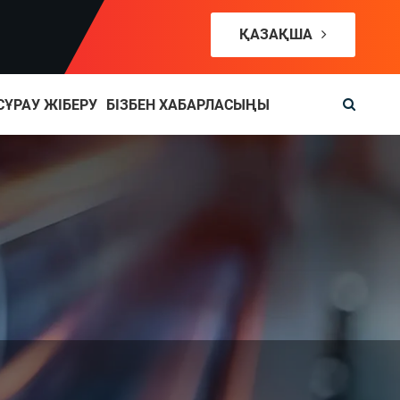
ҚАЗАҚША
СҰРАУ ЖІБЕРУ
БІЗБЕН ХАБАРЛАСЫҢЫ