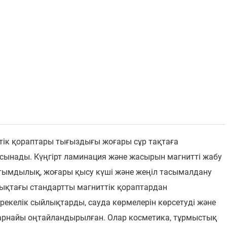
тік қораптары тығыздығы жоғары сұр тақтаға
сынады. Күңгірт ламинация және жасырын магнитті жабу
тымдылық, жоғары қысу күші және жеңіл тасымалдану
рықтағы стандартты магниттік қораптардан
екелік сыйлықтарды, сауда көрмелерін көрсетуді және
арнайы оңтайландырылған. Олар косметика, тұрмыстық