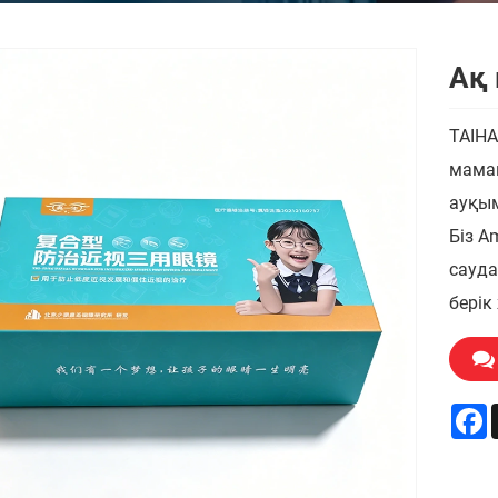
Ақ 
TAIHA
маман
ауқым
Біз A
сауда
берік
F