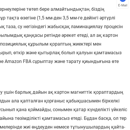
E-Mail
рнеулеріне төтеп бере алмайтындықтан, біздің
ақта өзегіне (1,5 мм-ден 3,5 мм-ге дейінгі әртүрлі
қ таза, су негізіндегі жабысқақ ламинациялау процесін
лымдық қаңқасы ретінде әрекет етеді, ал ақ картон
композициялық құрылым қораптың жиектері мен
ырып, өткір және қытырлақ болып қалуын қамтамасыз
және Amazon FBA сұрыптау және тарату қиындығына өте
у үшін барлық дайын ақ картон магниттік қораптардың
алдын ала қапталған қорғаныс қабықшасымен біркелкі
і ұсынып қана қоймайды, сонымен қатар күнделікті үйкеліс
айына төзімділікті қамтамасыз етеді. Бұдан басқа, ол тер
өрмелерінде жиі өңдеуден немесе тұтынушылардың қайта-