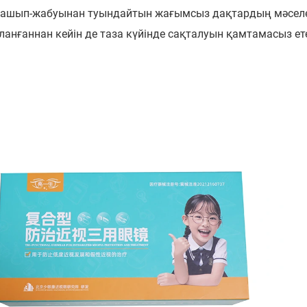
 ашып-жабуынан туындайтын жағымсыз дақтардың мәселе
ланғаннан кейін де таза күйінде сақталуын қамтамасыз ете