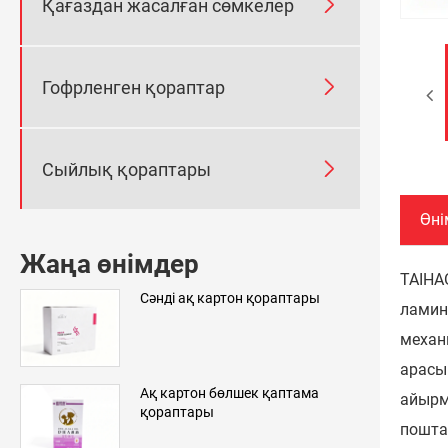

Қағаздан жасалған сөмкелер

Гофрленген қораптар

Сыйлық қораптары
Өні
Жаңа өнімдер
TAIHA
Сәнді ақ картон қораптары
ламин
механ
арасы
Ақ картон бөлшек қаптама
айырм
қораптары
пошта