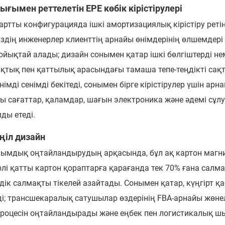
лығымен реттелетін EPE көбік кірістірулері
артты конфигурацияда ішкі амортизациялық кірістіру ретін
Біздің инженерлер клиенттің арнайы өнімдерінің өлшемдері
 ойықтай алады; дизайн сонымен қатар ішкі бөлгіштерді не
қтық пен қаттылық арасындағы тамаша тепе-теңдікті са
өнімді сенімді бекітеді, сонымен бірге кірістірулер үшін
ны сағаттар, қаламдар, шағын электроника және әдемі сұл
ды етеді.
ңіл дизайн
ымдық оңтайландырудың арқасында, бұл ақ картон магнит
рлі қатты картон қораптарға қарағанда тек 70% ғана салма
дік салмақты тікелей азайтады. Сонымен қатар, күңгірт 
ді; трансшекаралық сатушылар өздерінің FBA-арнайы жөнел
процесін оңтайландырады және еңбек пен логистикалық 