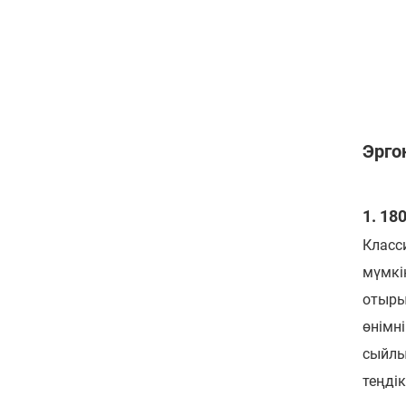
Эрго
1. 18
Класси
мүмкі
отыры
өнімн
сыйлы
теңдік