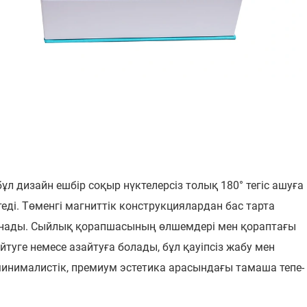
ұл дизайн ешбір соқыр нүктелерсіз толық 180° тегіс ашуға
теді. Төменгі магниттік конструкциялардан бас тарта
ұсынады. Сыйлық қорапшасының өлшемдері мен қораптағы
йтуге немесе азайтуға болады, бұл қауіпсіз жабу мен
нималистік, премиум эстетика арасындағы тамаша тепе-