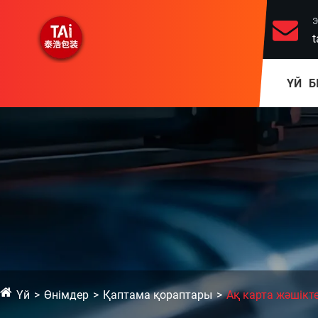
Э
t
ҮЙ
Б
Үй
Өнімдер
Қаптама қораптары
Ақ карта жәшікте