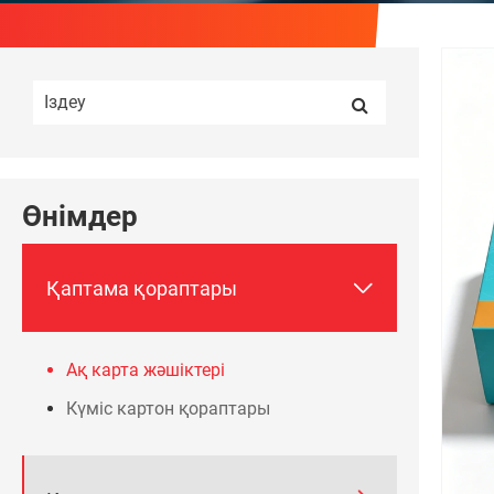
Өнімдер

Қаптама қораптары
Ақ карта жәшіктері
Күміс картон қораптары