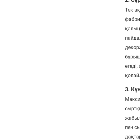
Тек а
фабри
қалың
пайда
декор
бұрыш
етеді
қолайл
3. Кү
Макси
сыртқ
жабылғ
пен сы
дақта