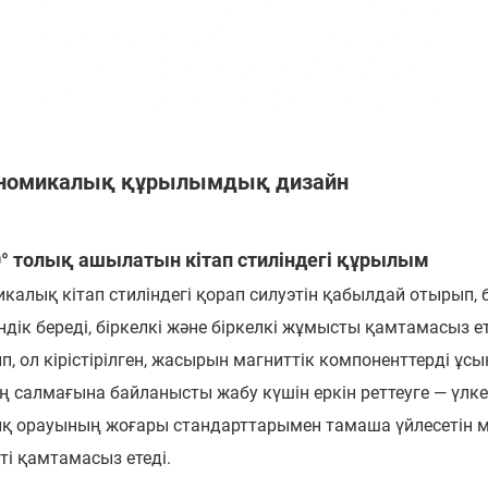
номикалық құрылымдық дизайн
0° толық ашылатын кітап стиліндегі құрылым
калық кітап стиліндегі қорап силуэтін қабылдай отырып, б
ндік береді, біркелкі және біркелкі жұмысты қамтамасыз е
п, ол кірістірілген, жасырын магниттік компоненттерді 
ің салмағына байланысты жабу күшін еркін реттеуге — үлке
қ орауының жоғары стандарттарымен тамаша үйлесетін ми
ті қамтамасыз етеді.