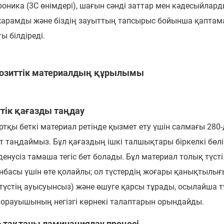
роника (3C өнімдері), шағын сәнді заттар мен кәдесыйлар
жарамды және біздің зауыттың тапсырыс бойынша қаптама 
ы білдіреді.
озиттік материалдың құрылымы
ттік қағазды таңдау
ртқы беткі материал ретінде қызмет ету үшін салмағы 280-
т таңдаймыз. Бұл қағаздың ішкі талшықтары біркелкі бөлі
зденусіз тамаша тегіс бет болады. Бұл материал толық түс
нбасы үшін өте қолайлы; ол түстердің жоғары қанықтылығ
 (түстің ауысуынсыз) және өшуге қарсы тұрады, осылайша 
 орауышының негізгі көрнекі талаптарын орындайды.
р тақтаны ламинациялау процесі