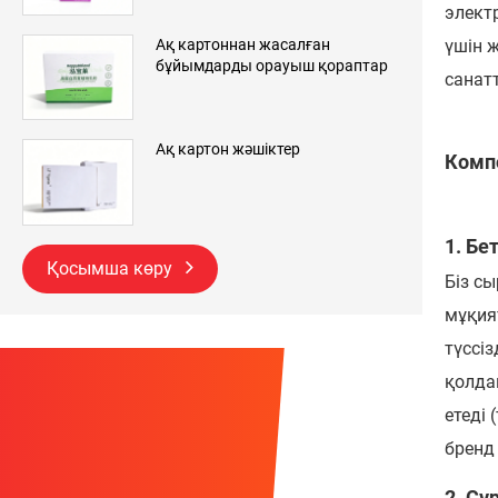
элект
Ақ картоннан жасалған
үшін 
бұйымдарды орауыш қораптар
санатт
Ақ картон жәшіктер
Комп
1. Бе
Қосымша көру
Біз сы
мұқия
түссі
қолда
етеді
бренд
2. Сұ